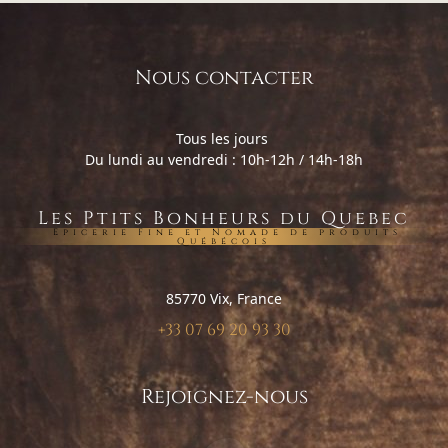
Nous contacter
Tous les jours
Du lundi au vendredi : 10h-12h / 14h-18h
Les Ptits Bonheurs du Quebec
Epicerie Fine et Nomade de produits
Québécois
85770 Vix, France
+33 07 69 20 93 30
Rejoignez-nous