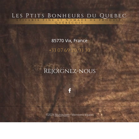
Les Ptits Bonheurs du Quebec
Epicerie Fine et Nomade de produits
Québécois
85770 Vix, France
+33 07 69 20 93 30
Rejoignez-nous
©2024
Munitycom
•
Mentions légales