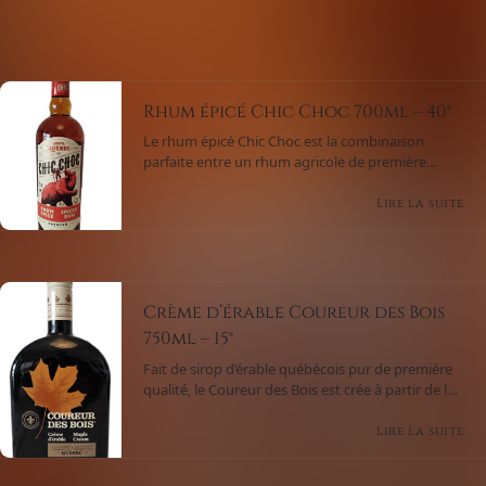
Rhum épicé Chic Choc 700ml – 40°
Le rhum épicé Chic Choc est la combinaison
parfaite entre un rhum agricole de première
qualité et une sélection d’épices boréales 100%
québécoises. Un rhum canadien de caractère
Lire la suite
laissant paraître des notes de vanille, de
gingembre et d’épices boréales.
Crème d’érable Coureur des Bois
750ml – 15°
Fait de sirop d’érable québécois pur de première
qualité, le Coureur des Bois est crée à partir de la
plus fraîche des crèmes et un assortiment
d’alcools, de grains et de rhum. Un produit
Lire la suite
authentique québécois avec des saveurs
distinctives de sirop d’érable.