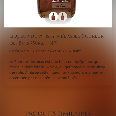
Liqueur de whisky à l’érable Coureur
des Bois 750ml – 31,7°
CATÉGORIES :
ALCOOLS CANADIENS
,
WHISKY
Le Coureur des bois est une boisson du Québec qui
marie le goût fort du whisky au goût moelleux du sirop
d’érable. Ambrée cette liqueur aux saveurs maltées est
accentuée par des arômes caramélisés.
Produits similaires