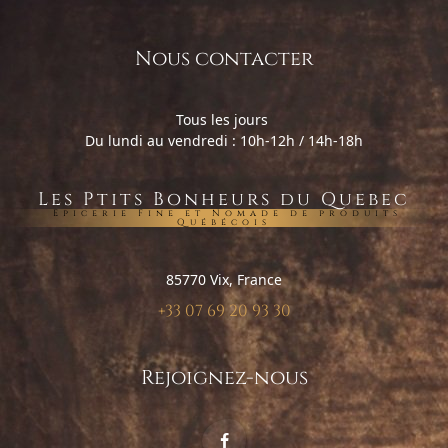
Nous contacter
Tous les jours
Du lundi au vendredi : 10h-12h / 14h-18h
Les Ptits Bonheurs du Quebec
Epicerie Fine et Nomade de produits
Québécois
85770 Vix, France
+33 07 69 20 93 30
Rejoignez-nous