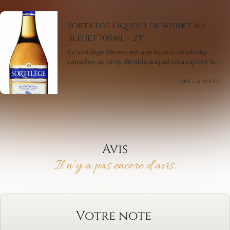
Sortilège Liqueur de whisky au
bleuet 700ml – 23°
La Sortilège Bleuets est une liqueur de whisky
canadien au sirop d’érable auquel on a rajouté les
délicieuses saveurs des célèbres bleuets sauvages
du Lac Saint-Jean. Il en résulte une liqueur d’une
Lire la suite
finesse remarquable à la fois fruitée et
légèrement sucrée.
Avis
Il n’y a pas encore d’avis.
Votre note