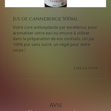
Jus de canneberge 500ml
Votre cure antioxydante par excellence, pour
aromatiser votre eau ou encore à utiliser
dans la préparation de vos cocktails. Un jus
100% pur sans sucre, un régal pour votre
corps !
Lire la suite
Avis