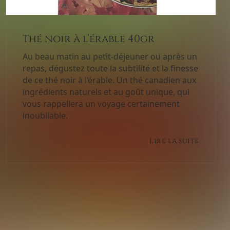
Thé noir à l’érable 40gr
Au beau matin au petit-déjeuner ou après un
repas, dégustez toute la subtilité et la finesse
de ce thé noir à l’érable. Un thé canadien aux
ingrédients naturels et au goût unique, qui
vous rappellera un voyage certainement
inoubliable.
Lire la suite