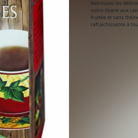
Retrouvez les délic
notre tisane aux ca
fruitée et sans théin
rafraichissante à to