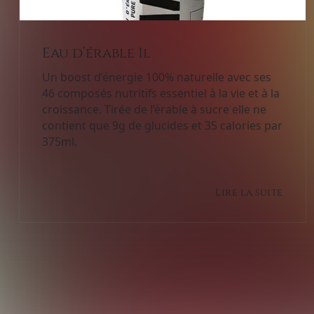
Eau d’érable 1l
Un boost d’énergie 100% naturelle avec ses
46 composés nutritifs essentiel à la vie et à la
croissance. Tirée de l’érable à sucre elle ne
contient que 9g de glucides et 35 calories par
375ml.
Lire la suite