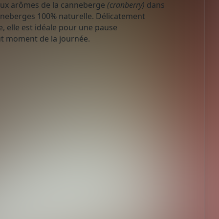
ieux arômes de la canneberge
(cranberry)
dans
nneberges 100% naturelle. Délicatement
e, elle est idéale pour une pause
ut moment de la journée.