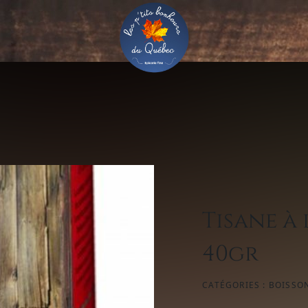
Tisane à
40gr
CATÉGORIES :
BOISSON